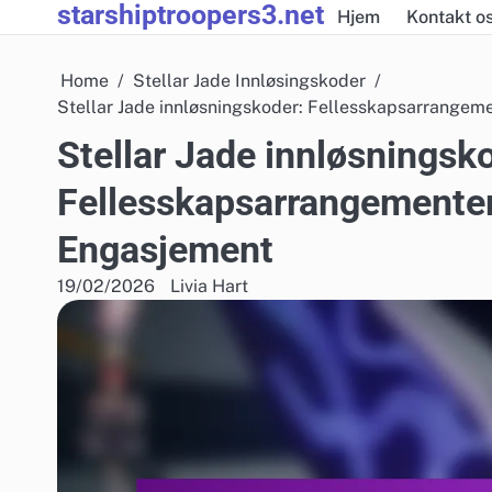
starshiptroopers3.net
Skip
Hjem
Kontakt o
to
content
Home
Stellar Jade Innløsingskoder
Stellar Jade innløsningskoder: Fellesskapsarrangem
Stellar Jade innløsningsk
Fellesskapsarrangementer,
Engasjement
19/02/2026
Livia Hart