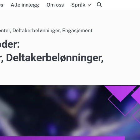
ss
Alle innlegg
Om oss
Språk
enter, Deltakerbelønninger, Engasjement
oder:
 Deltakerbelønninger,