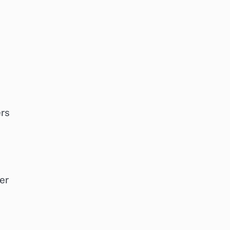
ers
er