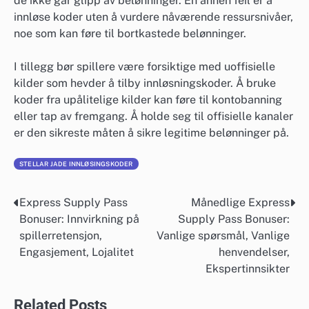
de ikke går glipp av belønninger. En annen feil er å
innløse koder uten å vurdere nåværende ressursnivåer,
noe som kan føre til bortkastede belønninger.
I tillegg bør spillere være forsiktige med uoffisielle
kilder som hevder å tilby innløsningskoder. Å bruke
koder fra upålitelige kilder kan føre til kontobanning
eller tap av fremgang. Å holde seg til offisielle kanaler
er den sikreste måten å sikre legitime belønninger på.
STELLAR JADE INNLØSINGSKODER
Express Supply Pass
Månedlige Express
Post
Bonuser: Innvirkning på
Supply Pass Bonuser:
navigation
spillerretensjon,
Vanlige spørsmål, Vanlige
Engasjement, Lojalitet
henvendelser,
Ekspertinnsikter
Related Posts