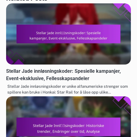
Stellar Jade innløsningskoder: Spesielle kampanjer,
Event-eksklusive, Fellesskapsandeler
Stellar Jade innløsningskoder er unike alfanumeriske strenger som
spillere kan bruke i Honkai: Star Rail for å låse opp ulike…