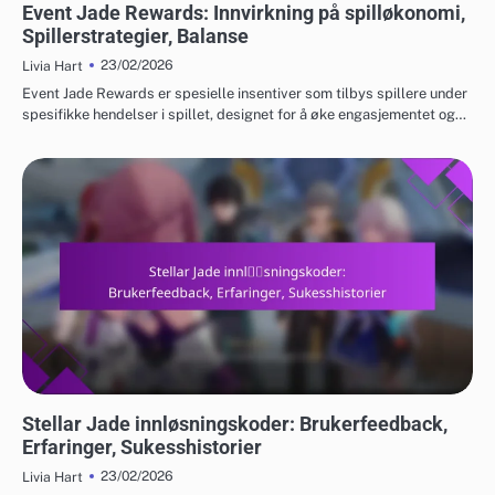
Event Jade Rewards: Innvirkning på spilløkonomi,
Spillerstrategier, Balanse
23/02/2026
Livia Hart
Event Jade Rewards er spesielle insentiver som tilbys spillere under
spesifikke hendelser i spillet, designet for å øke engasjementet og…
STELLAR JADE INNLØSINGSKODER
Stellar Jade innløsningskoder: Brukerfeedback,
Erfaringer, Sukesshistorier
23/02/2026
Livia Hart