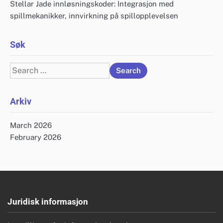
Stellar Jade innløsningskoder: Integrasjon med
spillmekanikker, innvirkning på spillopplevelsen
Søk
Search
for:
Arkiv
March 2026
February 2026
Juridisk informasjon