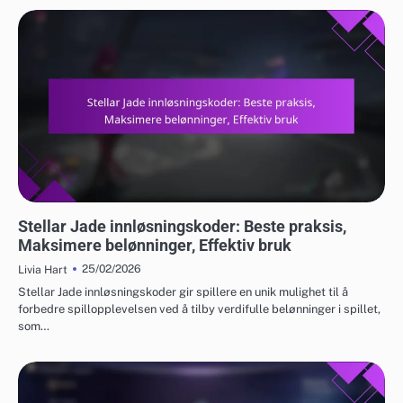
STELLAR JADE INNLØSINGSKODER
Stellar Jade innløsningskoder: Beste praksis,
Maksimere belønninger, Effektiv bruk
25/02/2026
Livia Hart
Stellar Jade innløsningskoder gir spillere en unik mulighet til å
forbedre spillopplevelsen ved å tilby verdifulle belønninger i spillet,
som…