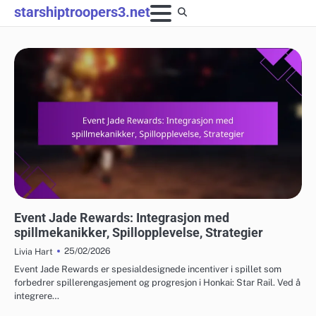
Skip
starshiptroopers3.net
to
content
EVENT JADE OG GRATIS TREKKNINGSBELØNNINGER
Event Jade Rewards: Integrasjon med
spillmekanikker, Spillopplevelse, Strategier
25/02/2026
Livia Hart
Event Jade Rewards er spesialdesignede incentiver i spillet som
forbedrer spillerengasjement og progresjon i Honkai: Star Rail. Ved å
integrere…