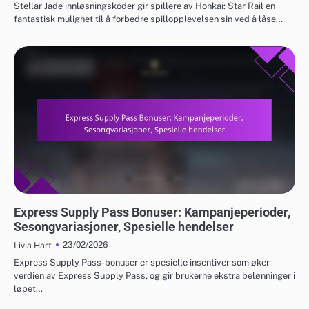
Stellar Jade innløsningskoder gir spillere av Honkai: Star Rail en
fantastisk mulighet til å forbedre spillopplevelsen sin ved å låse…
EVENT JADE OG GRATIS TREKKNINGSBELØNNINGER
Express Supply Pass Bonuser: Kampanjeperioder,
Sesongvariasjoner, Spesielle hendelser
23/02/2026
Livia Hart
Express Supply Pass-bonuser er spesielle insentiver som øker
verdien av Express Supply Pass, og gir brukerne ekstra belønninger i
løpet…