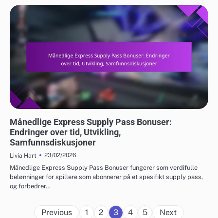
MÅNEDLIGE EXPRESS SUPPLY PASS-BONUSER
Månedlige Express Supply Pass Bonuser:
Endringer over tid, Utvikling,
Samfunnsdiskusjoner
23/02/2026
Livia Hart
Månedlige Express Supply Pass Bonuser fungerer som verdifulle
belønninger for spillere som abonnerer på et spesifikt supply pass,
og forbedrer…
Posts
Previous
1
2
3
4
5
Next