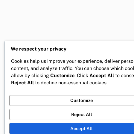
We respect your privacy
Cookies help us improve your experience, deliver perso
content, and analyze traffic. You can choose which coo
allow by clicking
Customize
. Click
Accept All
to conse
Reject All
to decline non-essential cookies.
Customize
Reject All
Accept All