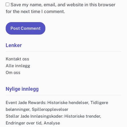
Save my name, email, and website in this browser
for the next time I comment.
Lenker
Kontakt oss
Alle innlegg
Om oss
Nylige innlegg
Event Jade Rewards: Historiske hendelser, Tidligere
belønninger, Spilleropplevelser
Stellar Jade Innløsingskoder: Historiske trender,
Endringer over tid, Analyse