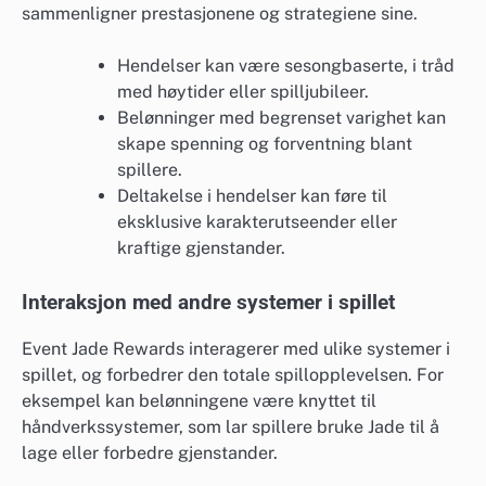
sammenligner prestasjonene og strategiene sine.
Hendelser kan være sesongbaserte, i tråd
med høytider eller spilljubileer.
Belønninger med begrenset varighet kan
skape spenning og forventning blant
spillere.
Deltakelse i hendelser kan føre til
eksklusive karakterutseender eller
kraftige gjenstander.
Interaksjon med andre systemer i spillet
Event Jade Rewards interagerer med ulike systemer i
spillet, og forbedrer den totale spillopplevelsen. For
eksempel kan belønningene være knyttet til
håndverkssystemer, som lar spillere bruke Jade til å
lage eller forbedre gjenstander.