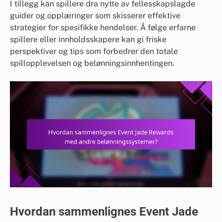
I tillegg kan spillere dra nytte av fellesskapslagde
guider og opplæringer som skisserer effektive
strategier for spesifikke hendelser. Å følge erfarne
spillere eller innholdsskapere kan gi friske
perspektiver og tips som forbedrer den totale
spillopplevelsen og belønningsinnhentingen.
Hvordan sammenlignes Event Jade