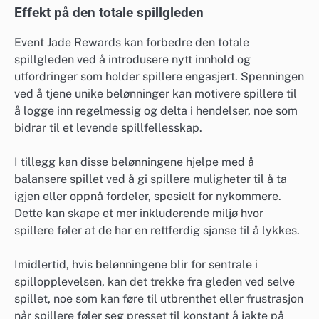
Effekt på den totale spillgleden
Event Jade Rewards kan forbedre den totale
spillgleden ved å introdusere nytt innhold og
utfordringer som holder spillere engasjert. Spenningen
ved å tjene unike belønninger kan motivere spillere til
å logge inn regelmessig og delta i hendelser, noe som
bidrar til et levende spillfellesskap.
I tillegg kan disse belønningene hjelpe med å
balansere spillet ved å gi spillere muligheter til å ta
igjen eller oppnå fordeler, spesielt for nykommere.
Dette kan skape et mer inkluderende miljø hvor
spillere føler at de har en rettferdig sjanse til å lykkes.
Imidlertid, hvis belønningene blir for sentrale i
spillopplevelsen, kan det trekke fra gleden ved selve
spillet, noe som kan føre til utbrenthet eller frustrasjon
når spillere føler seg presset til konstant å jakte på