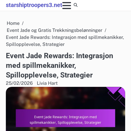
Skip
starshiptroopers3.net
to
content
Home
Event Jade og Gratis Trekkningsbelønninger
Event Jade Rewards: Integrasjon med spillmekanikker,
Spillopplevelse, Strategier
Event Jade Rewards: Integrasjon
med spillmekanikker,
Spillopplevelse, Strategier
25/02/2026
Livia Hart