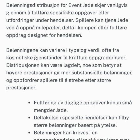
Belønningsdistribusjon for Event Jade skjer vanligvis
gjennom å fullføre spesifikke oppgaver eller
utfordringer under hendelser. Spillere kan tjene Jade
ved å oppnå milepæler, delta i kamper, eller fullføre
oppdrag designet for hendelsen.
Belønningene kan variere i type og verdi, ofte fra
kosmetiske gjenstander til kraftige oppgraderinger.
Distribusjonen kan være lagdelt, noe som betyr at
høyere prestasjoner gir mer substansielle belønninger,
og oppfordrer spillere til å strebe etter større
prestasjoner.
Fullføring av daglige oppgaver kan gi små
mengder Jade.
Deltakelse i spesielle hendelser kan tilby
større belønninger basert på ytelse.
Belønninger kan kreves i en