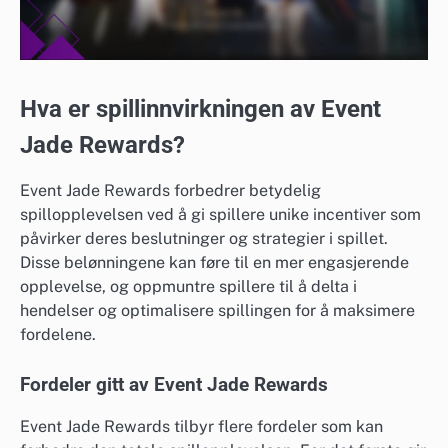
Hva er spillinnvirkningen av Event
Jade Rewards?
Event Jade Rewards forbedrer betydelig
spillopplevelsen ved å gi spillere unike incentiver som
påvirker deres beslutninger og strategier i spillet.
Disse belønningene kan føre til en mer engasjerende
opplevelse, og oppmuntre spillere til å delta i
hendelser og optimalisere spillingen for å maksimere
fordelene.
Fordeler gitt av Event Jade Rewards
Event Jade Rewards tilbyr flere fordeler som kan