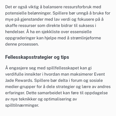
Det er også viktig å balansere ressursforbruk med
potensielle belønninger. Spillere bør unngå å bruke for
mye på gjenstander med lav verdi og fokusere på å
skaffe ressurser som direkte bidrar til suksess i
hendelser. Å ha en sjekkliste over essensielle
oppgraderinger kan hjelpe med å strømlinjeforme
denne prosessen.
Fellesskapsstrategier og tips
Å engasjere seg med spillfellesskapet kan gi
verdifulle innsikter i hvordan man maksimerer Event
Jade Rewards. Spillere bør delta i forum og sosiale
medier-grupper for å dele strategier og lære av andres
erfaringer. Dette samarbeidet kan føre til oppdagelse
av nye teknikker og optimalisering av
spilltilnærminger.