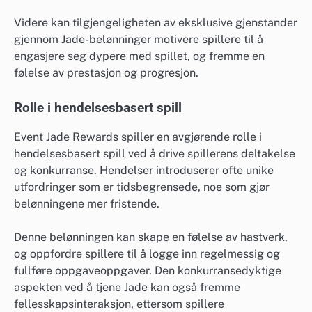
Videre kan tilgjengeligheten av eksklusive gjenstander
gjennom Jade-belønninger motivere spillere til å
engasjere seg dypere med spillet, og fremme en
følelse av prestasjon og progresjon.
Rolle i hendelsesbasert spill
Event Jade Rewards spiller en avgjørende rolle i
hendelsesbasert spill ved å drive spillerens deltakelse
og konkurranse. Hendelser introduserer ofte unike
utfordringer som er tidsbegrensede, noe som gjør
belønningene mer fristende.
Denne belønningen kan skape en følelse av hastverk,
og oppfordre spillere til å logge inn regelmessig og
fullføre oppgaveoppgaver. Den konkurransedyktige
aspekten ved å tjene Jade kan også fremme
fellesskapsinteraksjon, ettersom spillere