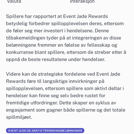
Valuta
interaksjon
Spillere har rapportert at Event Jade Rewards
betydelig forbedrer spillopplevelsen deres, ettersom
de føler seg mer investert i hendelsene. Denne
tilbakemeldingen tyder på at integreringen av disse
belønningene fremmer en følelse av fellesskap og
konkurranse blant spillere, ettersom de streber etter å
oppnå de beste resultatene under hendelser.
Videre kan de strategiske fordelene ved Event Jade
Rewards føre til langsiktige innvirkninger på
spillopplevelsen, ettersom spillere som aktivt deltar i
hendelser kan finne seg selv bedre rustet for
fremtidige utfordringer. Dette skaper en syklus av
engasjement som gagner både spillerne og det totale
spillmiljøet.
EVENT JADE OG GRATIS TREKKNINGSBELØNNINGER