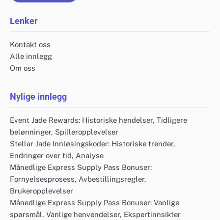
Lenker
Kontakt oss
Alle innlegg
Om oss
Nylige innlegg
Event Jade Rewards: Historiske hendelser, Tidligere
belønninger, Spilleropplevelser
Stellar Jade Innløsingskoder: Historiske trender,
Endringer over tid, Analyse
Månedlige Express Supply Pass Bonuser:
Fornyelsesprosess, Avbestillingsregler,
Brukeropplevelser
Månedlige Express Supply Pass Bonuser: Vanlige
spørsmål, Vanlige henvendelser, Ekspertinnsikter