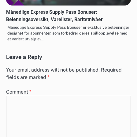
Månedlige Express Supply Pass Bonuser:
Belønningsoversikt, Varelister, Raritetnivåer
Månedlige Express Supply Pass Bonuser er eksklusive belønninger
designet for abonnenter, som forbedrer deres spillopplevelse med
et variert utvalg av…
Leave a Reply
Your email address will not be published.
Required
fields are marked
*
Comment
*