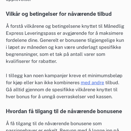
Vilkår og betingelser for nåværende tilbud
Å forstå vilkårene og betingelsene knyttet til Månedlig
Express Leveringspass er avgjørende for å maksimere
fordelene dine. Generelt er bonusene tilgjengelige kun
i løpet av måneden og kan være underlagt spesifikke
begrensninger, som et tak på antall varer som
kvalifiserer for rabatter.
I tillegg kan noen kampanjer kreve et minimumsbeløp
for kjøp eller kan ikke kombineres
med andre
tilbud.
Gå alltid gjennom de spesifikke vilkårene knyttet til
hver bonus for å unngå overraskelser ved kassen.
Hvordan få tilgang til de nåværende bonusene
Å få tilgang til de nåværende bonusene som
passinnehaver er enkelt. Begynn med å logge inn på