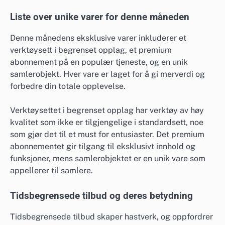
Liste over unike varer for denne måneden
Denne månedens eksklusive varer inkluderer et
verktøysett i begrenset opplag, et premium
abonnement på en populær tjeneste, og en unik
samlerobjekt. Hver vare er laget for å gi merverdi og
forbedre din totale opplevelse.
Verktøysettet i begrenset opplag har verktøy av høy
kvalitet som ikke er tilgjengelige i standardsett, noe
som gjør det til et must for entusiaster. Det premium
abonnementet gir tilgang til eksklusivt innhold og
funksjoner, mens samlerobjektet er en unik vare som
appellerer til samlere.
Tidsbegrensede tilbud og deres betydning
Tidsbegrensede tilbud skaper hastverk, og oppfordrer