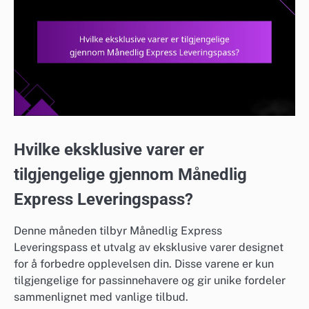
Hvilke eksklusive varer er
tilgjengelige gjennom Månedlig
Express Leveringspass?
Denne måneden tilbyr Månedlig Express
Leveringspass et utvalg av eksklusive varer designet
for å forbedre opplevelsen din. Disse varene er kun
tilgjengelige for passinnehavere og gir unike fordeler
sammenlignet med vanlige tilbud.