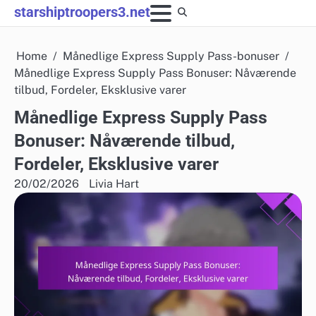
Skip
starshiptroopers3.net
to
content
Home
Månedlige Express Supply Pass-bonuser
Månedlige Express Supply Pass Bonuser: Nåværende
tilbud, Fordeler, Eksklusive varer
Månedlige Express Supply Pass
Bonuser: Nåværende tilbud,
Fordeler, Eksklusive varer
20/02/2026
Livia Hart