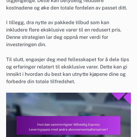
tilgjengelige. Dette kan betydelig redusere
kostnadene og øke den totale fordelen av passet ditt.
I tillegg, dra nytte av pakkede tilbud som kan
inkludere flere eksklusive varer til en redusert pris.
Denne strategien lar deg oppnå mer verdi for
investeringen din.
Til slutt, engasjer deg med fellesskapet for å dele tips
og erfaringer relatert til eksklusive varer. Dette kan gi
innsikt i hvordan du best kan utnytte kjøpene dine og
forbedre din totale tilfredshet.