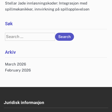
Stellar Jade innløsningskoder: Integrasjon med
spillmekanikker, innvirkning på spillopplevelsen
Søk
Search
for:
Arkiv
March 2026
February 2026
Juridisk informasjon