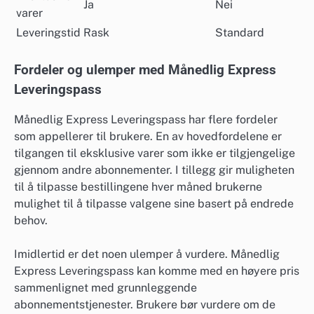
Ja
Nei
varer
Leveringstid
Rask
Standard
Fordeler og ulemper med Månedlig Express
Leveringspass
Månedlig Express Leveringspass har flere fordeler
som appellerer til brukere. En av hovedfordelene er
tilgangen til eksklusive varer som ikke er tilgjengelige
gjennom andre abonnementer. I tillegg gir muligheten
til å tilpasse bestillingene hver måned brukerne
mulighet til å tilpasse valgene sine basert på endrede
behov.
Imidlertid er det noen ulemper å vurdere. Månedlig
Express Leveringspass kan komme med en høyere pris
sammenlignet med grunnleggende
abonnementstjenester. Brukere bør vurdere om de