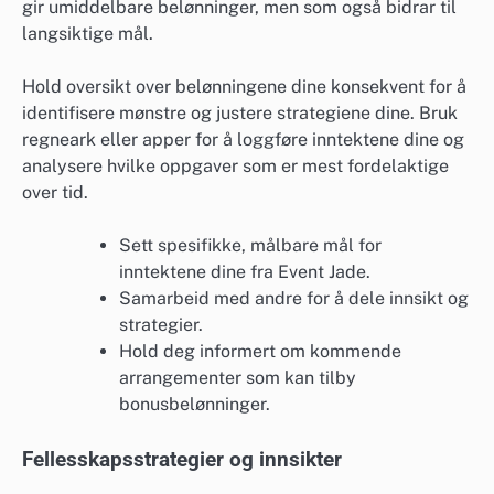
gir umiddelbare belønninger, men som også bidrar til
langsiktige mål.
Hold oversikt over belønningene dine konsekvent for å
identifisere mønstre og justere strategiene dine. Bruk
regneark eller apper for å loggføre inntektene dine og
analysere hvilke oppgaver som er mest fordelaktige
over tid.
Sett spesifikke, målbare mål for
inntektene dine fra Event Jade.
Samarbeid med andre for å dele innsikt og
strategier.
Hold deg informert om kommende
arrangementer som kan tilby
bonusbelønninger.
Fellesskapsstrategier og innsikter