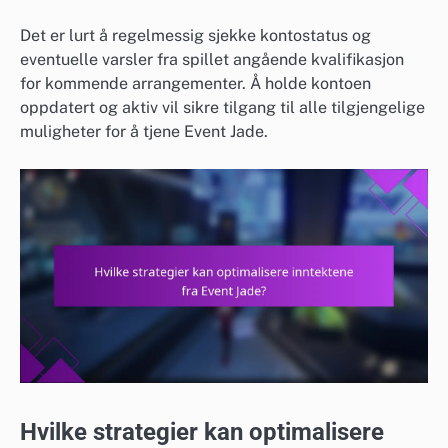
Det er lurt å regelmessig sjekke kontostatus og
eventuelle varsler fra spillet angående kvalifikasjon
for kommende arrangementer. Å holde kontoen
oppdatert og aktiv vil sikre tilgang til alle tilgjengelige
muligheter for å tjene Event Jade.
Hvilke strategier kan optimalisere