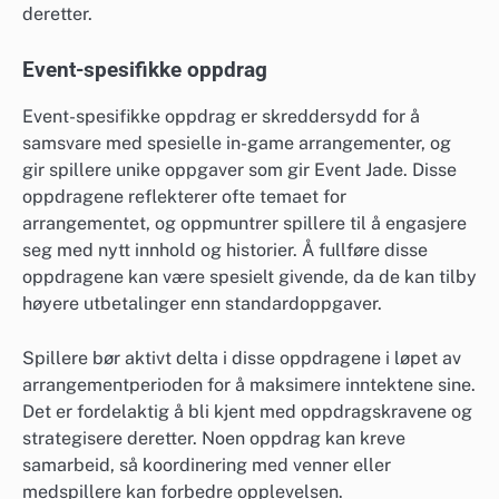
deretter.
Event-spesifikke oppdrag
Event-spesifikke oppdrag er skreddersydd for å
samsvare med spesielle in-game arrangementer, og
gir spillere unike oppgaver som gir Event Jade. Disse
oppdragene reflekterer ofte temaet for
arrangementet, og oppmuntrer spillere til å engasjere
seg med nytt innhold og historier. Å fullføre disse
oppdragene kan være spesielt givende, da de kan tilby
høyere utbetalinger enn standardoppgaver.
Spillere bør aktivt delta i disse oppdragene i løpet av
arrangementperioden for å maksimere inntektene sine.
Det er fordelaktig å bli kjent med oppdragskravene og
strategisere deretter. Noen oppdrag kan kreve
samarbeid, så koordinering med venner eller
medspillere kan forbedre opplevelsen.