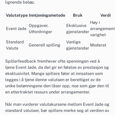
lignende beløp.
Valutatype
Inntjeningsmetode
Bruk
Verdi
Høy i
Oppgaver,
Eksklusive
Event Jade
arrangement
Utfordringer
gjenstander
varighet
Standard
Vanlige
Generell spilling
Moderat
Valuta
gjenstander
Spillerfeedback fremhever ofte spenningen ved å
tjene Event Jade, da det gir en følelse av prestasjon og
eksklusivitet. Mange spillere føler at innsatsen som
legges i å tjene denne valutaen er berettiget av de
unike belønningene den låser opp, noe som gjør den til
en ettertraktet ressurs under arrangementer.
Når man vurderer valutakursene mellom Event Jade og
standard valutaer, bør spillere merke seg at verdien av