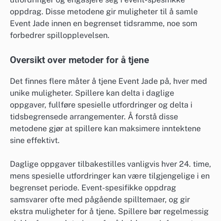
oppdrag. Disse metodene gir muligheter til å samle
Event Jade innen en begrenset tidsramme, noe som
forbedrer spillopplevelsen.
Oversikt over metoder for å tjene
Det finnes flere måter å tjene Event Jade på, hver med
unike muligheter. Spillere kan delta i daglige
oppgaver, fullføre spesielle utfordringer og delta i
tidsbegrensede arrangementer. Å forstå disse
metodene gjør at spillere kan maksimere inntektene
sine effektivt.
Daglige oppgaver tilbakestilles vanligvis hver 24. time,
mens spesielle utfordringer kan være tilgjengelige i en
begrenset periode. Event-spesifikke oppdrag
samsvarer ofte med pågående spilltemaer, og gir
ekstra muligheter for å tjene. Spillere bør regelmessig