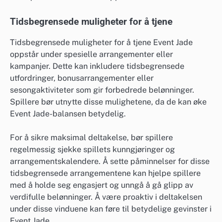
Tidsbegrensede muligheter for å tjene
Tidsbegrensede muligheter for å tjene Event Jade
oppstår under spesielle arrangementer eller
kampanjer. Dette kan inkludere tidsbegrensede
utfordringer, bonusarrangementer eller
sesongaktiviteter som gir forbedrede belønninger.
Spillere bør utnytte disse mulighetene, da de kan øke
Event Jade-balansen betydelig.
For å sikre maksimal deltakelse, bør spillere
regelmessig sjekke spillets kunngjøringer og
arrangementskalendere. Å sette påminnelser for disse
tidsbegrensede arrangementene kan hjelpe spillere
med å holde seg engasjert og unngå å gå glipp av
verdifulle belønninger. Å være proaktiv i deltakelsen
under disse vinduene kan føre til betydelige gevinster i
Event Jade.