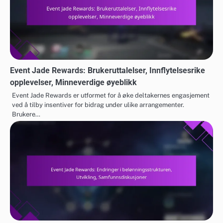
Event Jade Rewards: Brukeruttalelser, Innflytelsesrike
opplevelser, Minneverdige øyeblikk
Event Jade Rewards er utformet for å øke deltakernes engasjement
ved å tilby insentiver for bidrag under ulike arrangementer.
Brukere…