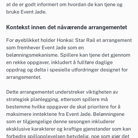
at de er godt informert om hvordan de kan tjene og
bruke Event Jade.
Kontekst innen det nåværende arrangementet
For øyeblikket holder Honkai: Star Rail et arrangement
som fremhever Event Jade som en
belønningsmekanisme. Spillere kan tjene det gjennom
en rekke oppgaver, inkludert å fullføre daglige
oppdrag og delta i spesielle utfordringer designet for
arrangementet.
Dette arrangementet understreker viktigheten av
strategisk planlegging, ettersom spillere må
bestemme hvilke oppgaver de skal prioritere for å
maksimere inntektene fra Event Jade. Belønningene
som er tilgjengelige denne sesongen inkluderer
eksklusive karakterer og kraftige gjenstander som kan
forbedre spillopplevelsen betydelig, noe som gjør det